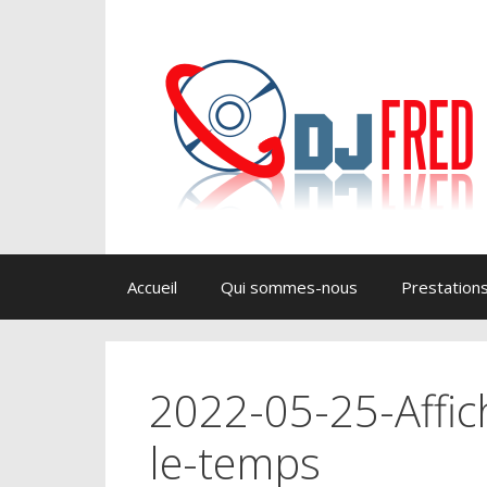
Aller
au
contenu
Accueil
Qui sommes-nous
Prestation
2022-05-25-Affi
le-temps