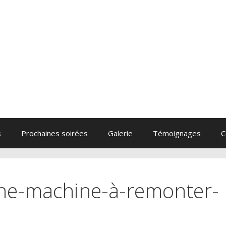
s
Prochaines soirées
Galerie
Témoignages
C
che-machine-à-remonter-