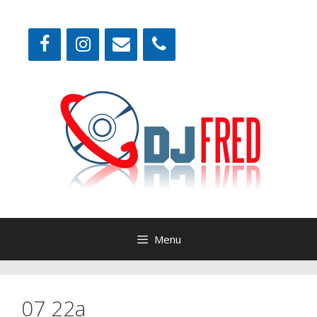
Aller
au
contenu
Menu
07 22a